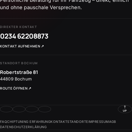
Persönliche Beratung für Ihr Fahrzeug – direkt, ehrlich
und ohne pauschale Versprechen.
DIREKTER KONTAKT
0234 62208873
KONTAKT AUFNEHMEN
↗
STANDORT BOCHUM
Robertstraße 81
44809
Bochum
ROUTE ÖFFNEN
↗
↑
UP
FAQ
CHIPTUNING ERFAHRUNG
KONTAKT
STANDORTE
IMPRESSUM
AGB
DATENSCHUTZERKLÄRUNG