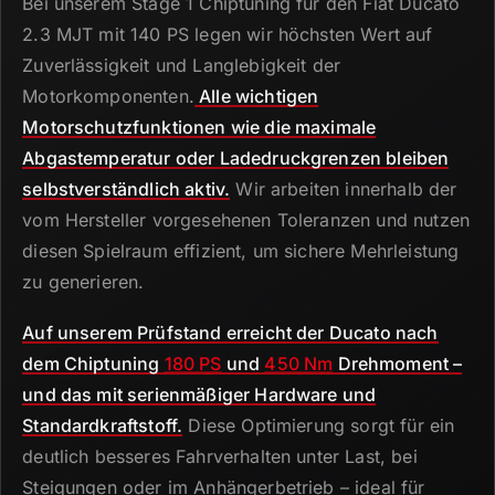
Bei unserem Stage 1 Chiptuning für den Fiat Ducato
2.
3 MJT mit 140 PS legen wir höchsten Wert auf
Zuverlässigkeit und Langlebigkeit der
Motorkomponenten.
Alle wichtigen
Motorschutzfunktionen wie die maximale
Abgastemperatur oder Ladedruckgrenzen bleiben
selbstverständlich aktiv.
Wir arbeiten innerhalb der
vom Hersteller vorgesehenen Toleranzen und nutzen
diesen Spielraum effizient, um sichere Mehrleistung
zu generieren.
Auf unserem Prüfstand erreicht der Ducato nach
dem Chiptuning
180 PS
und
450 Nm
Drehmoment –
und das mit serienmäßiger Hardware und
Standardkraftstoff.
Diese Optimierung sorgt für ein
deutlich besseres Fahrverhalten unter Last, bei
Steigungen oder im Anhängerbetrieb – ideal für