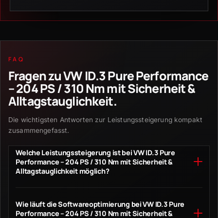
FAQ
Fragen zu
VW ID.3 Pure Performance
– 204 PS / 310 Nm mit Sicherheit &
Alltagstauglichkeit
.
Die wichtigsten Antworten zur Leistungssteigerung kompakt
zusammengefasst.
Welche Leistungssteigerung ist bei VW ID.3 Pure
Performance – 204 PS / 310 Nm mit Sicherheit &
Alltagstauglichkeit möglich?
Die auf dieser Seite beschriebene Optimierung führt VW
ID.3 Pure Performance – 204 PS / 310 Nm mit
Wie läuft die Softwareoptimierung bei VW ID.3 Pure
Performance – 204 PS / 310 Nm mit Sicherheit &
Sicherheit & Alltagstauglichkeit von 150 PS und 275 Nm